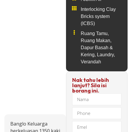
Interlocking Clay
Bricks system
(ICBS)
Ruang Tamu,
Ruang Makan,
Dapur Basah &
Kering, Laundry,
Verandah
Nak tahu lebih
lanjut? Sila isi
borang ini.
Banglo Keluarga
berkeluasan 1350 kaki