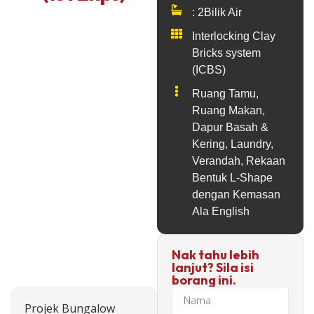
: 2Bilik Air
Interlocking Clay
Bricks system
(ICBS)
Ruang Tamu,
Ruang Makan,
Dapur Basah &
Kering, Laundry,
Verandah, Rekaan
Bentuk L-Shape
dengan Kemasan
Ala English
Nak tahu lebih
lanjut? Sila isi
borang ini.
Projek Bungalow